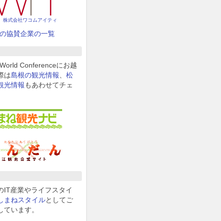
株式会社
ワコムアイティ
の協賛企業の一覧
World Conferenceにお越
際は
島根の観光情報
、
松
観光情報
もあわせてチェ
のIT産業やライフスタイ
しまねスタイル
としてご
しています。