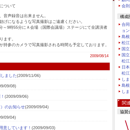
について
会則
、音声録音は出来ません。
構成
妨げになるような写真撮影はご遠慮ください。
合同
0分～9時55分にＡ会場（国際会議場）ステージにて全講演者
ョン
島根
ります。
松江
が持参のカメラで写真撮影される時間も予定しております。
国立
国立
2009/08/14
松江
日本
松江
開しました
(2009/11/06)
しま
島根
09/09/08)
しま
催！
(2009/09/06)
関
定）のお知らせ
(2009/09/04)
協賛
09/09/04)
用意しています！
(2009/09/03)