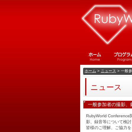
ホーム
>
ニュース
> 一般
ニュース
一般参加者の撮影、
RubyWorld Con
影、録音等について検討
皆様のご理解、ご協力を