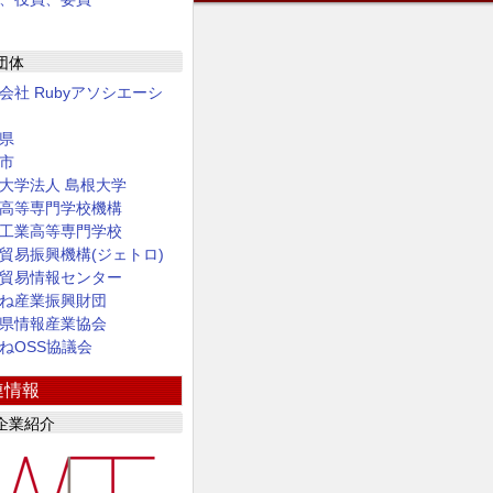
団体
会社 Rubyアソシエーシ
県
市
大学法人 島根大学
高等専門学校機構
工業高等専門学校
貿易振興機構(ジェトロ)
貿易情報センター
ね産業振興財団
県情報産業協会
ねOSS協議会
連情報
企業紹介