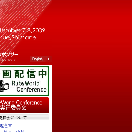
委員会について
趣意書
、役員、委員