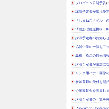
プログラム公開予告
(
講演予定者が追加決
「しまねスタイル」
情報処理推進機構（I
講演予定者のお知ら
協賛企業の一覧をア
島根、松江の観光情
講演予定者が追加に
リンク用バナー画像
参加登録の受付を開
企業協賛金を募集し
講演予定者の一覧を
RubyWorld Con