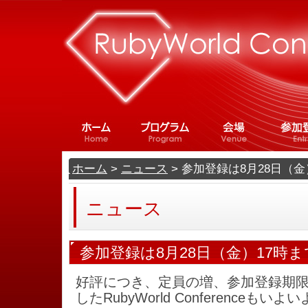
ホーム
>
ニュース
> 参加登録は8月28日（金
ニュース
参加登録は8月28日（金）17時ま
好評につき、定員の増、参加登録期
したRubyWorld Conferenceも